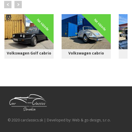
Na sklade
Na sklade
Volkswagen Golf cabrio
Volkswagen cabrio
© 2020 carclassics.sk | Developed by: Web & go design, s.r.o.