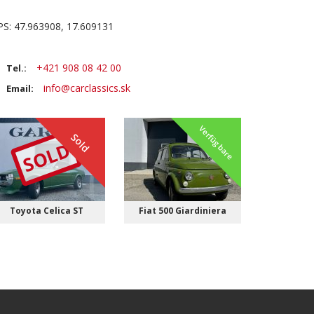
PS: 47.963908, 17.609131
+421 908 08 42 00
Tel.:
info@carclassics.sk
Email:
Verfügbare
Sold
SOLD
Toyota Celica ST
Fiat 500 Giardiniera
RANG
29.