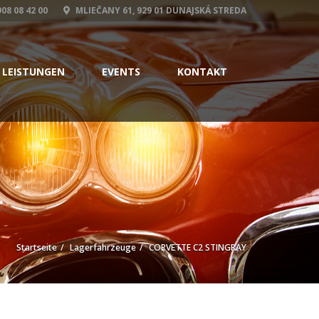
08 08 42 00
MLIEČANY 61, 929 01 DUNAJSKÁ STREDA
 LEISTUNGEN
EVENTS
KONTAKT
Startseite
Lagerfahrzeuge
CORVETTE C2 STINGRAY