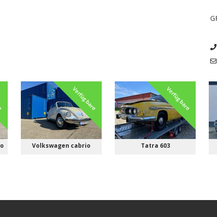
G
re
Verfügbare
Verfügbare
io
Volkswagen cabrio
Tatra 603