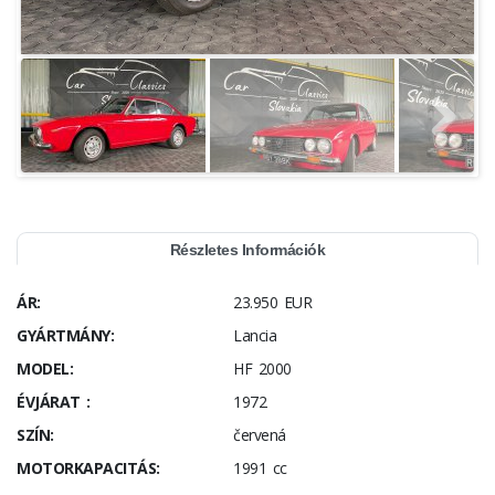
Részletes Információk
ÁR:
23.950 EUR
GYÁRTMÁNY:
Lancia
MODEL:
HF 2000
ÉVJÁRAT :
1972
SZÍN:
červená
MOTORKAPACITÁS:
1991 cc