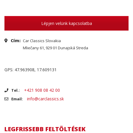
Lépjen velünk kapcsolatba
Cím:
Car Classics Slovakia
Mliečany 61, 929 01 Dunajská Streda
GPS: 47.963908, 17.609131
+421 908 08 42 00
Tel.:
info@carclassics.sk
Email:
LEGFRISSEBB FELTÖLTÉSEK